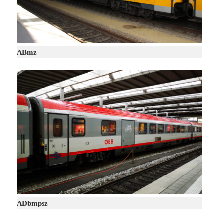
ABmz
ADbmpsz