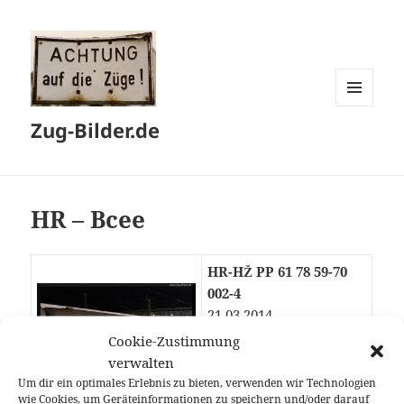
MENÜ
Zug-Bilder.de
UND
WIDGETS
HR – Bcee
HR-HŽ PP 61 78 59-70
002-4
21.03.2014
München Hbf
Cookie-Zustimmung
EN 499
verwalten
Um dir ein optimales Erlebnis zu bieten, verwenden wir Technologien
München Hbf –
wie Cookies, um Geräteinformationen zu speichern und/oder darauf