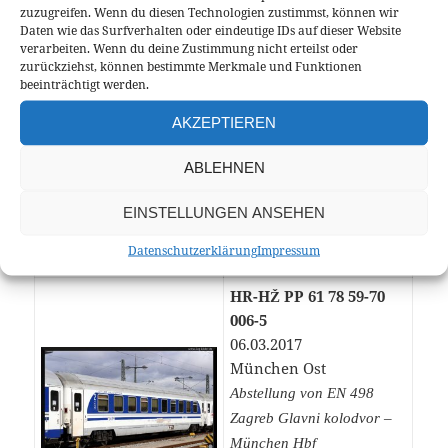
Zagreb Glavni kolodvor
zuzugreifen. Wenn du diesen Technologien zustimmst, können wir
Daten wie das Surfverhalten oder eindeutige IDs auf dieser Website
HR-HŽ PP 61 78 59-70
verarbeiten. Wenn du deine Zustimmung nicht erteilst oder
002-4
zurückziehst, können bestimmte Merkmale und Funktionen
beeinträchtigt werden.
19.03.2018
München Ost
AKZEPTIEREN
Abstellung von EN 498
Zagreb Glavni kolodvor –
ABLEHNEN
München Hbf
Abstellung für EN 50463
EINSTELLUNGEN ANSEHEN
München Hbf –
Datenschutzerklärung
Impressum
Zagreb Glavni kolodvor
HR-HŽ PP 61 78 59-70
006-5
06.03.2017
München Ost
Abstellung von EN 498
Zagreb Glavni kolodvor –
München Hbf