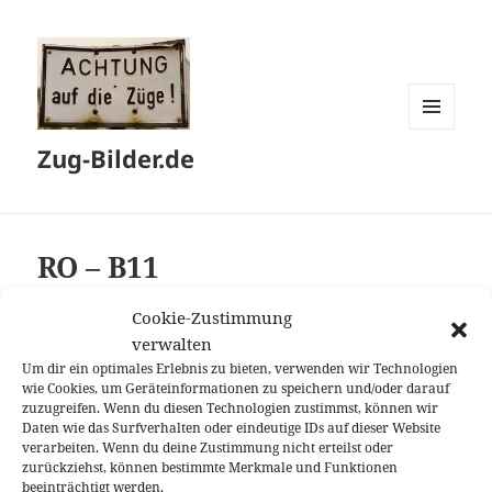
MENÜ
Zug-Bilder.de
UND
WIDGETS
RO – B11
Cookie-Zustimmung
RO-CFR CALATORI
verwalten
61 53 21-90 042-0
Um dir ein optimales Erlebnis zu bieten, verwenden wir Technologien
08.06.2019
wie Cookies, um Geräteinformationen zu speichern und/oder darauf
zuzugreifen. Wenn du diesen Technologien zustimmst, können wir
Wien Hbf
Daten wie das Surfverhalten oder eindeutige IDs auf dieser Website
D 347 „Dacia“
verarbeiten. Wenn du deine Zustimmung nicht erteilst oder
Wien Hbf –
zurückziehst, können bestimmte Merkmale und Funktionen
beeinträchtigt werden.
Bucuresti Nord Gara A