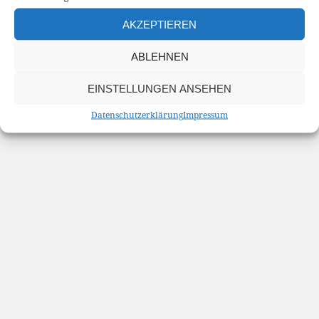
AKZEPTIEREN
Datenschutzerklärung
Stolz präsentiert von WordPress
ABLEHNEN
EINSTELLUNGEN ANSEHEN
Datenschutzerklärung
Impressum