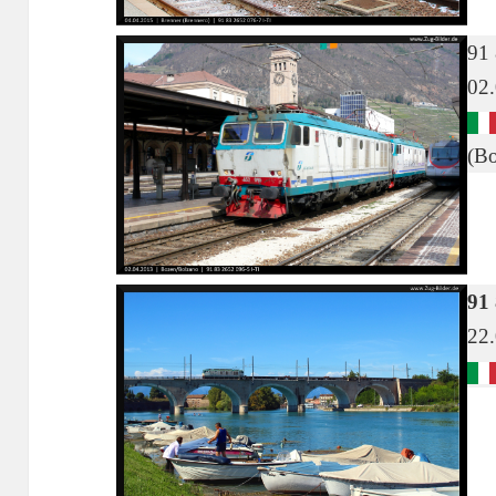
91 
02
(Bo
91
22