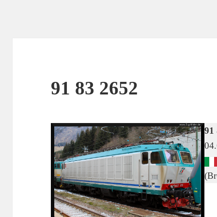
91 83 2652
91 
04
(Br