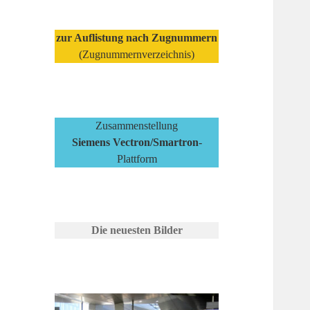
zur Auflistung nach Zugnummern
(Zugnummernverzeichnis)
Zusammenstellung
Siemens Vectron/Smartron
-
Plattform
Die neuesten Bilder