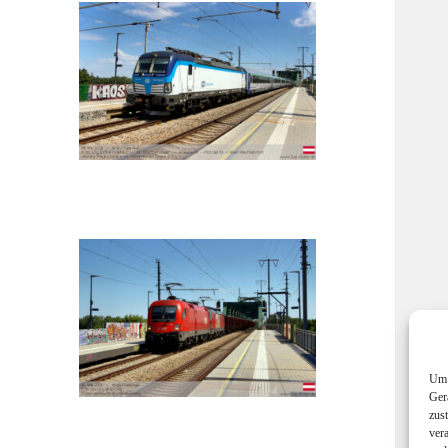
Um 
Ger
zus
ver