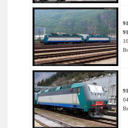
91
91
10
Bo
91
04
Br