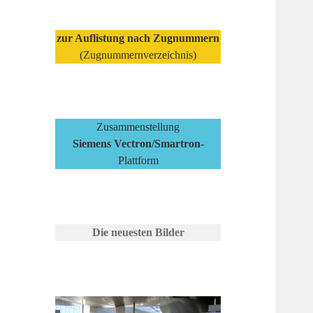
zur Auflistung nach Zugnummern
(Zugnummernverzeichnis)
Zusammenstellung
Siemens Vectron/Smartron
-
Plattform
Die neuesten Bilder