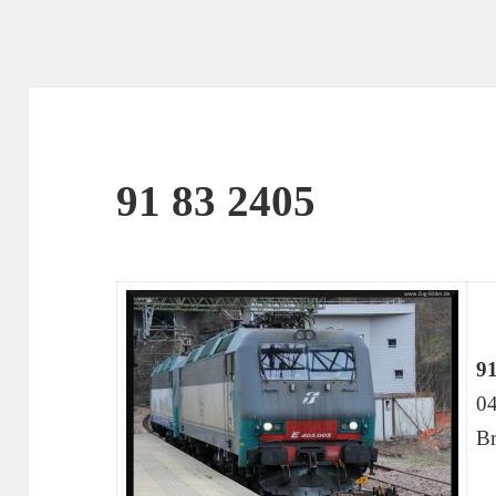
91 83 2405
91
04
Br