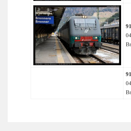
91
04
Br
91
04
Br