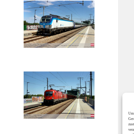
Um 
Ger
zus
ver