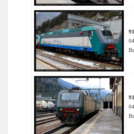
91
04
Br
91
04
Br