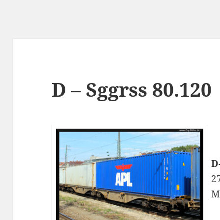
D – Sggrss 80.120
D
2
M