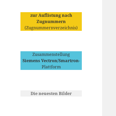
zur Auflistung nach
Zugnummern
(Zugnummernverzeichnis)
Zusammenstellung
Siemens Vectron/Smartron
-
Plattform
Die neuesten Bilder