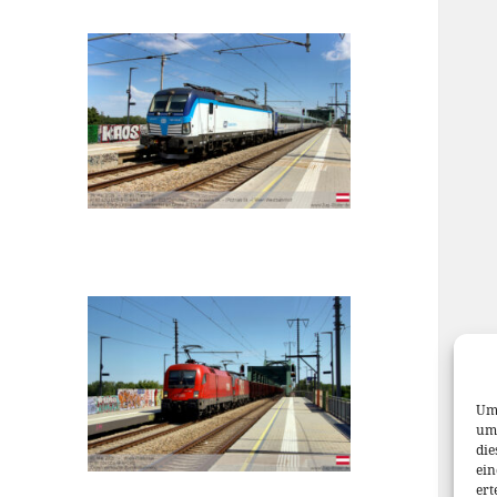
Um 
um 
die
ein
ert