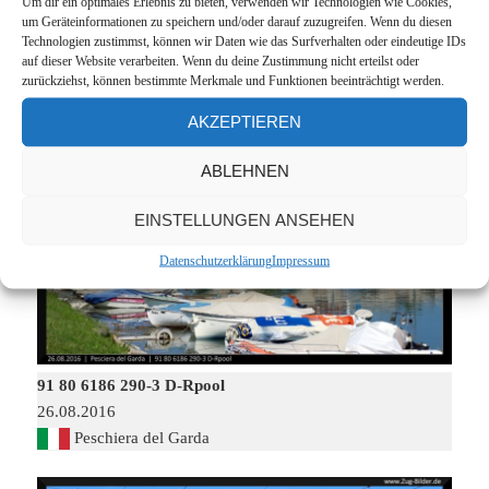
Um dir ein optimales Erlebnis zu bieten, verwenden wir Technologien wie Cookies,
Klausen
um Geräteinformationen zu speichern und/oder darauf zuzugreifen. Wenn du diesen
Technologien zustimmst, können wir Daten wie das Surfverhalten oder eindeutige IDs
(Chiusa)
auf dieser Website verarbeiten. Wenn du deine Zustimmung nicht erteilst oder
zurückziehst, können bestimmte Merkmale und Funktionen beeinträchtigt werden.
AKZEPTIEREN
ABLEHNEN
EINSTELLUNGEN ANSEHEN
Datenschutzerklärung
Impressum
91 80 6186 290-3 D-Rpool
26.08.2016
Peschiera del Garda