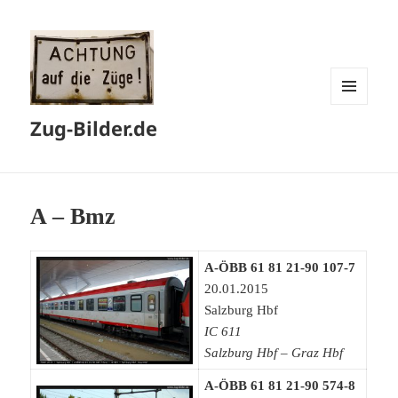
MENÜ
Zug-Bilder.de
UND
WIDGETS
A – Bmz
A-ÖBB 61 81 21-90 107-7
20.01.2015
Salzburg Hbf
IC 611
Salzburg Hbf – Graz Hbf
A-ÖBB 61 81 21-90 574-8