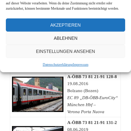
auf dieser Website verarbeiten. Wenn du deine Zustimmung nicht erteilst oder
Abstellung für NJ 40463
zurückziehst, können bestimmte Merkmale und Funktionen beeinträchtigt werden.
München Hbf –
Venezia Santa Lucia
AKZEPTIEREN
A-ÖBB 73 81 21-91 127-0
19.08.2016
ABLEHNEN
Bolzano (Bozen)
EINSTELLUNGEN ANSEHEN
EC 89 „DB-ÖBB-EuroCity“
München Hbf –
Datenschutzerklärung
Impressum
Verona Porta Nuova
A-ÖBB 73 81 21-91 128-8
19.08.2016
Bolzano (Bozen)
EC 89 „DB-ÖBB-EuroCity“
München Hbf –
Verona Porta Nuova
A-ÖBB 73 81 21-91 131-2
08.06.2019