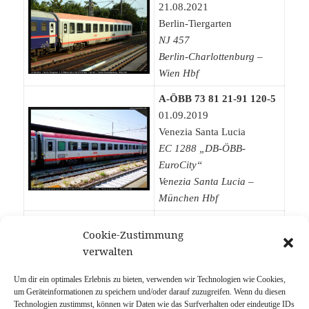
21.08.2021
Berlin-Tiergarten
NJ 457
Berlin-Charlottenburg –
Wien Hbf
A-ÖBB 73 81 21-91 120-5
01.09.2019
Venezia Santa Lucia
EC 1288 „DB-ÖBB-
EuroCity“
Venezia Santa Lucia –
München Hbf
A-ÖBB 73 81 21-91 124-7
Cookie-Zustimmung
19.03.2018
verwalten
München Ost
Abstellung von NJ 40236
Um dir ein optimales Erlebnis zu bieten, verwenden wir Technologien wie Cookies,
Venezia Santa Lucia –
um Geräteinformationen zu speichern und/oder darauf zuzugreifen. Wenn du diesen
Technologien zustimmst, können wir Daten wie das Surfverhalten oder eindeutige IDs
München Hbf