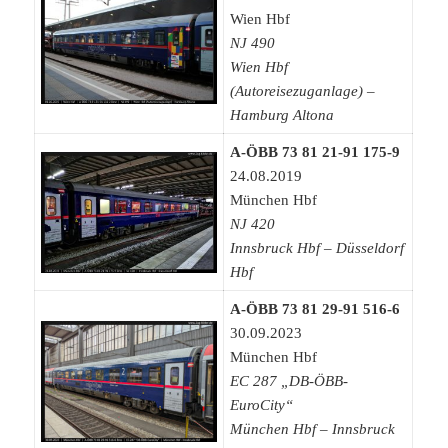
Wien Hbf
NJ 490
Wien Hbf
(Autoreisezuganlage) –
Hamburg Altona
A-ÖBB 73 81 21-91 175-9
24.08.2019
München Hbf
NJ 420
Innsbruck Hbf – Düsseldorf
Hbf
A-ÖBB 73 81 29-91 516-6
30.09.2023
München Hbf
EC 287 „DB-ÖBB-
EuroCity“
München Hbf –
Innsbruck