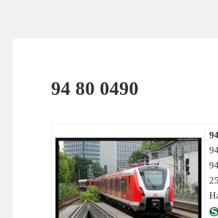
94 80 0490
9
9
9
25
H