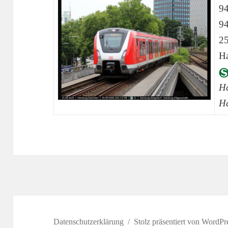
9
9
25
H
Ha
H
Datenschutzerklärung
Stolz präsentiert von WordPr