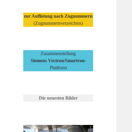
zur Auflistung nach Zugnummern
(Zugnummernverzeichnis)
Zusammenstellung
Siemens Vectron/Smartron
-
Plattform
Die neuesten Bilder