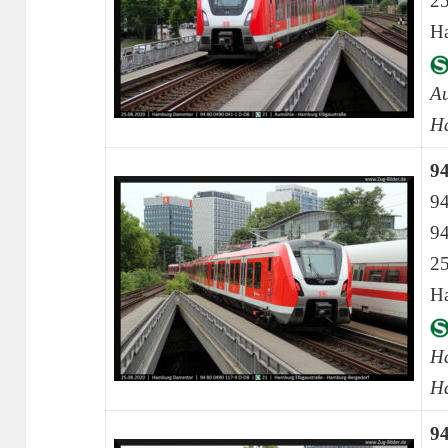
25
H
A
H
9
9
9
25
H
Ha
H
9