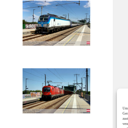
Um 
Ger
zus
ver