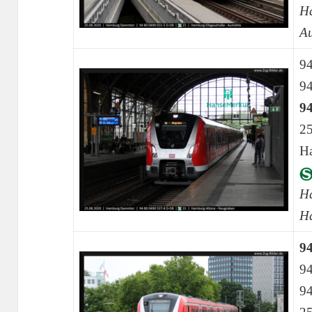
Ha
A
9
9
9
25
H
H
H
9
9
9